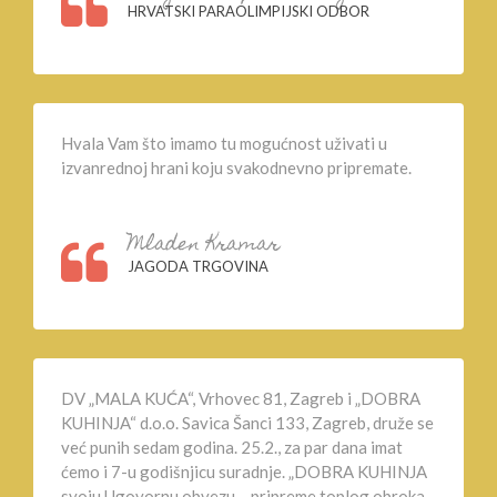
HRVATSKI PARAOLIMPIJSKI ODBOR
Hvala Vam što imamo tu mogućnost uživati u
izvanrednoj hrani koju svakodnevno pripremate.
Mladen Kramar
JAGODA TRGOVINA
DV „MALA KUĆA“, Vrhovec 81, Zagreb i „DOBRA
KUHINJA“ d.o.o. Savica Šanci 133, Zagreb, druže se
već punih sedam godina. 25.2., za par dana imat
ćemo i 7-u godišnjicu suradnje. „DOBRA KUHINJA
svoju Ugovornu obvezu – pripreme toplog obroka