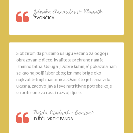
Zdenka Arnautović- Vlasnik
ZVONČICA
S obzirom da pružamo uslugu vezano za odgoj i
obrazovanje djece, kvaliteta prehrane nam je
iznimno bitna. Usluga „Dobre kuhinje“ pokazala nam
se kao najbolji izbor zbog iznimne brige oko
najkvalitetnijih namirnica. Osim što je hrana vrlo
ukusna, zadovoljava i sve nutritivne potrebe koje
su potrebne za rast i razvoj djece.
Najda Čindrak – Osnivač
DJEČJI VRTIĆ PANDA