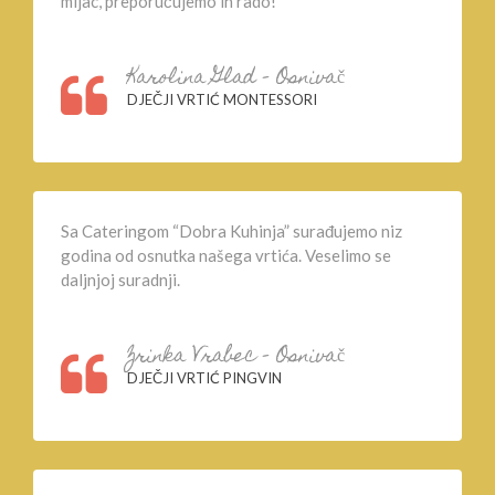
mljac, preporučujemo ih rado!
Karolina Glad – Osnivač
DJEČJI VRTIĆ MONTESSORI
Sa Cateringom “Dobra Kuhinja” surađujemo niz
godina od osnutka našega vrtića. Veselimo se
daljnjoj suradnji.
Zrinka Vrabec – Osnivač
DJEČJI VRTIĆ PINGVIN