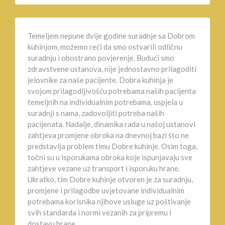
Temeljem nepune dvije godine suradnje sa Dobrom
kuhinjom, možemo reći da smo ostvarili odličnu
suradnju i obostrano povjerenje. Budući smo
zdravstvene ustanova, nije jednostavno prilagoditi
jelovnike za naše pacijente. Dobra kuhinja je
svojom prilagodljivošću potrebama naših pacijenta
temeljnih na individualnim potrebama, uspjela u
suradnji s nama, zadovoljiti potreba naših
pacijenata. Nadalje, dinamika rada u našoj ustanovi
zahtjeva promjene obroka na dnevnoj bazi što ne
predstavlja problem timu Dobre kuhinje. Osim toga,
točni su u isporukama obroka koje ispunjavaju sve
zahtjeve vezane uz transport i isporuku hrane.
Ukratko, tim Dobre kuhinje otvoren je za suradnju,
promjene i prilagodbe uvjetovane individualnim
potrebama korisnika njihove usluge uz poštivanje
svih standarda i normi vezanih za pripremu i
dostavu hrane