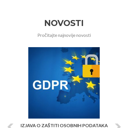
NOVOSTI
Pročitajte najnovije novosti
P
N
r
e
e
x
v
t
i
o
u
s
IZJAVA O ZAŠTITI OSOBNIH PODATAKA