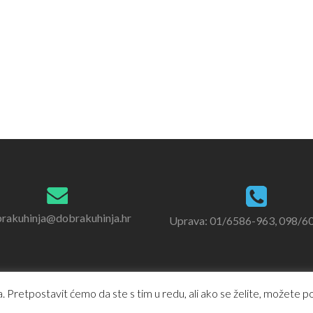
rakuhinja@dobrakuhinja.hr
Uprava: 01/6586-963, 098/6
 Pretpostavit ćemo da ste s tim u redu, ali ako se želite, možete pod