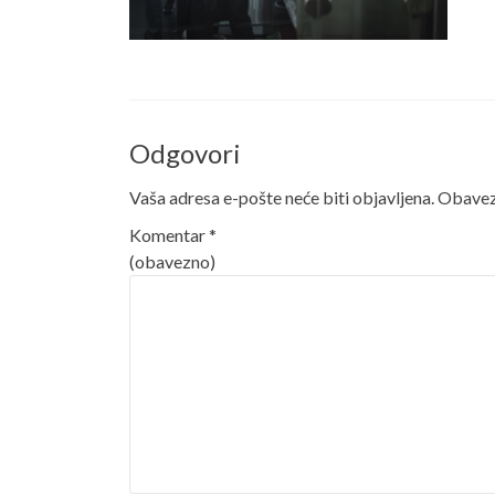
Odgovori
Vaša adresa e-pošte neće biti objavljena.
Obavezn
Komentar
*
(obavezno)