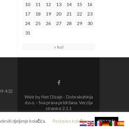
10
11
12
13
14
15
16
17
18
19
20
21
22
23
24
25
26
27
28
29
30
31
« kol
09-432
Web by Net Dizajn - Dobrakuhinja
d.o.o. - Sva prava pridržana. Verzija
stranice 2.1.1
esiti djeljenje kolačića.
Postavke kolačića
PRIHVATI