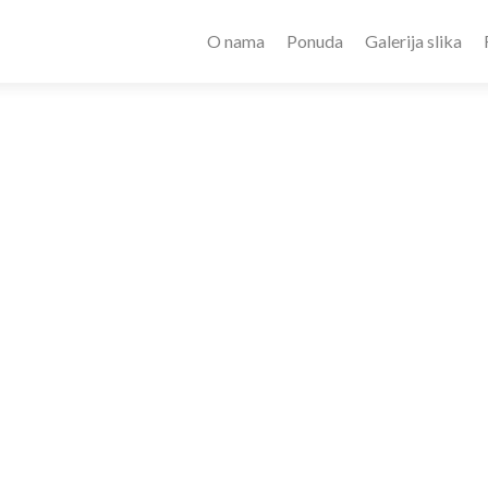
O nama
Ponuda
Galerija slika