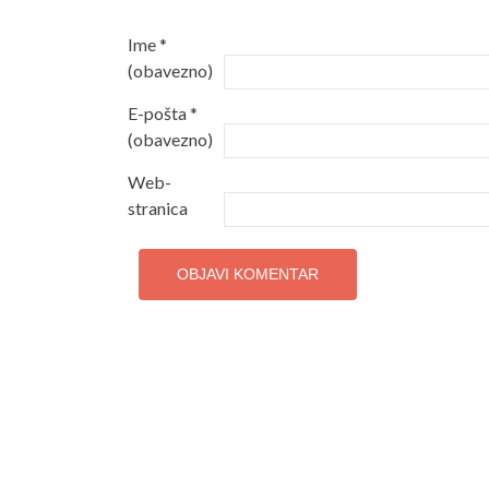
Ime
*
(obavezno)
E-pošta
*
(obavezno)
Web-
stranica