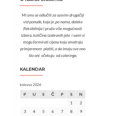
Mi smo se odlučili za sasvim drugačiji
vid ponude, koja je ,po nama, daleko
fleksibilnija i pruža više mogućnosti
izbora, količina izabranih jela i sami si
mogu formirati cijenu koju smatraju
primjerenom platiti, a da imaju sve ono
što oni očekuju od cateringa.
KALENDAR
kolovoz 2026
P
U
S
Č
P
S
N
1
2
3
4
5
6
7
8
9