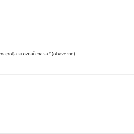
a polja su označena sa
* (obavezno)