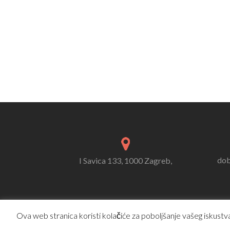
dob
I Savica 133, 1000 Zagreb,
Ova web stranica koristi kolačiće za poboljšanje vašeg iskustva.