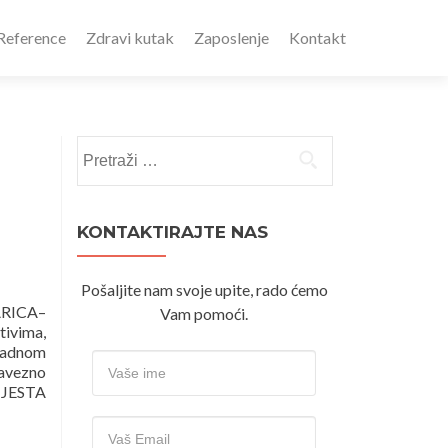
Reference
Zdravi kutak
Zaposlenje
Kontakt
Pretraži:
KONTAKTIRAJTE NAS
Pošaljite nam svoje upite, rado ćemo
RICA–
Vam pomoći.
ivima,
 radnom
bavezno
MJESTA