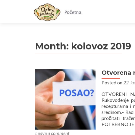
Month:
kolovoz 2019
Otvorena 
Posted on
22. k
OTVORENI N
Rukovođenje po
recepturama i 
sredinom.– Rad 
pročitati tr
POTREBNO JE
Leave a comment