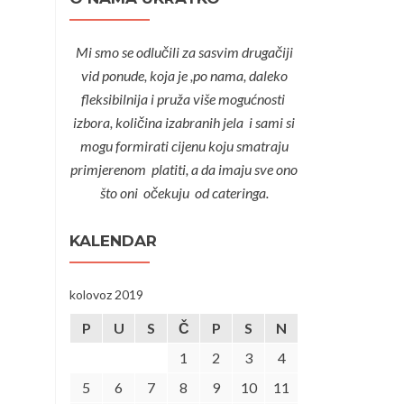
Mi smo se odlučili za sasvim drugačiji
vid ponude, koja je ,po nama, daleko
fleksibilnija i pruža više mogućnosti
izbora, količina izabranih jela i sami si
mogu formirati cijenu koju smatraju
primjerenom platiti, a da imaju sve ono
što oni očekuju od cateringa.
KALENDAR
kolovoz 2019
P
U
S
Č
P
S
N
1
2
3
4
5
6
7
8
9
10
11