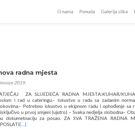
O nama
Ponuda
Galerija slika
nova radna mjesta
olovoza 2019.
ATJEČAJ ZA SLIJEDEĆA RADNA MJESTA:KUHAR/KUHA
slom i rad u cateringu.– Iskustvo u radu sa zadanim normat
rokovima.– Potrebno iskustvo u ekipnom radu i ophođenje sa
isključivo u prvoj smjeni (ujutro) – Svaka nedjelja slobodna– O
aženu dokumetnaciju za posao. ZA SVA TRAŽENA RADNA 
 POSLATI
[…]