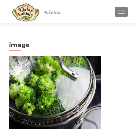
MENU
image