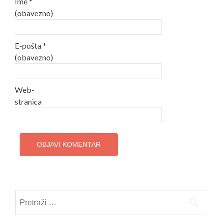
Ime
*
(obavezno)
E-pošta
*
(obavezno)
Web-
stranica
Pretraži: