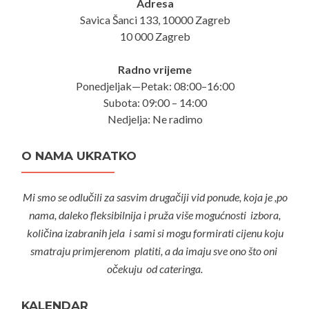
Adresa
Savica Šanci 133, 10000 Zagreb
10 000 Zagreb
Radno vrijeme
Ponedjeljak—Petak: 08:00–16:00
Subota: 09:00 – 14:00
Nedjelja: Ne radimo
O NAMA UKRATKO
Mi smo se odlučili za sasvim drugačiji vid ponude, koja je ,po
nama, daleko fleksibilnija i pruža više mogućnosti izbora,
količina izabranih jela i sami si mogu formirati cijenu koju
smatraju primjerenom platiti, a da imaju sve ono što oni
očekuju od cateringa.
KALENDAR