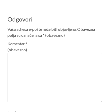
Odgovori
Vaša adresa e-pošte neće biti objavljena.
Obavezna
polja su označena sa
* (obavezno)
Komentar
*
(obavezno)