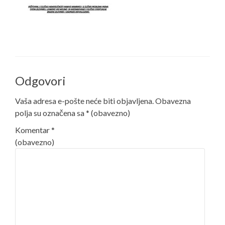
Odgovori
Vaša adresa e-pošte neće biti objavljena.
Obavezna
polja su označena sa
* (obavezno)
Komentar
*
(obavezno)