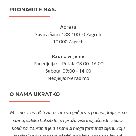
PRONAĐITE NAS:
Adresa
Savica Šanci 133, 10000 Zagreb
10 000 Zagreb
Radno vrijeme
Ponedjeljak—Petak: 08:00–16:00
Subota: 09:00 – 14:00
Nedjelja: Ne radimo
O NAMA UKRATKO
Mi smo se odlučili za sasvim drugačiji vid ponude, koja je ,po
nama, daleko fleksibilnija i pruža više mogućnosti izbora,
količina izabranih jela i sami si mogu formirati cijenu koju
smatraju primjerenom platiti, a da imaju sve ono što oni