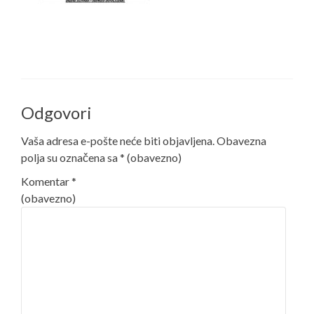
Odgovori
Vaša adresa e-pošte neće biti objavljena.
Obavezna
polja su označena sa
* (obavezno)
Komentar
*
(obavezno)