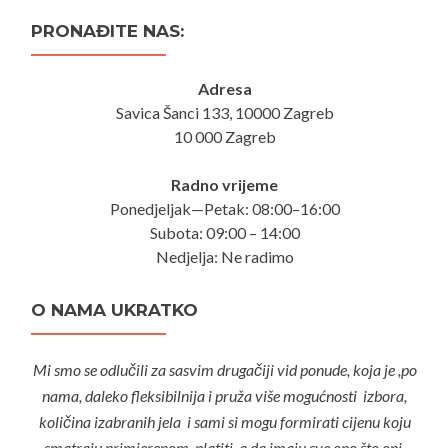
PRONAĐITE NAS:
Adresa
Savica Šanci 133, 10000 Zagreb
10 000 Zagreb
Radno vrijeme
Ponedjeljak—Petak: 08:00–16:00
Subota: 09:00 – 14:00
Nedjelja: Ne radimo
O NAMA UKRATKO
Mi smo se odlučili za sasvim drugačiji vid ponude, koja je ,po
nama, daleko fleksibilnija i pruža više mogućnosti izbora,
količina izabranih jela i sami si mogu formirati cijenu koju
smatraju primjerenom platiti, a da imaju sve ono što oni