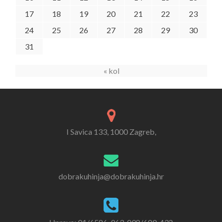
17
18
19
20
21
22
23
24
25
26
27
28
29
30
31
« kol
I Savica 133, 1000 Zagreb,
dobrakuhinja@dobrakuhinja.hr