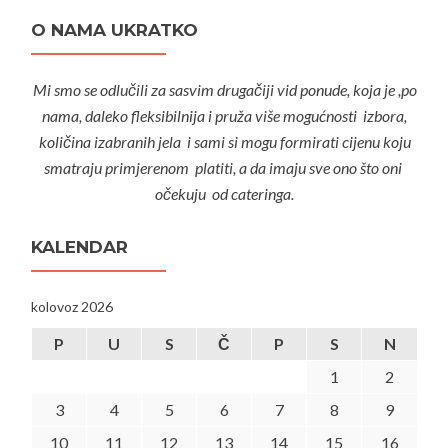
O NAMA UKRATKO
Mi smo se odlučili za sasvim drugačiji vid ponude, koja je ,po
nama, daleko fleksibilnija i pruža više mogućnosti izbora,
količina izabranih jela i sami si mogu formirati cijenu koju
smatraju primjerenom platiti, a da imaju sve ono što oni
očekuju od cateringa.
KALENDAR
kolovoz 2026
P
U
S
Č
P
S
N
1
2
3
4
5
6
7
8
9
10
11
12
13
14
15
16