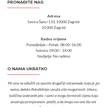
PRONAĐITE NAS:
Adresa
Savica Šanci 133, 10000 Zagreb
10 000 Zagreb
Radno vrijeme
Ponedjeljak—Petak: 08:00–16:00
Subota: 09:00 – 14:00
Nedjelja: Ne radimo
O NAMA UKRATKO
Mi smo se odlučili za sasvim drugačiji vid ponude, koja je ,po
nama, daleko fleksibilnija i pruža više mogućnosti izbora,
količina izabranih jela i sami si mogu formirati cijenu koju
smatraju primjerenom platiti, a da imaju sve ono što oni