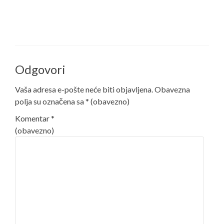
Odgovori
Vaša adresa e-pošte neće biti objavljena.
Obavezna
polja su označena sa
* (obavezno)
Komentar
*
(obavezno)