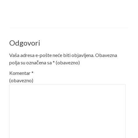
Odgovori
Vaša adresa e-pošte neće biti objavljena.
Obavezna
polja su označena sa
* (obavezno)
Komentar
*
(obavezno)