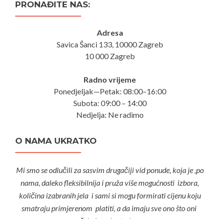
PRONAĐITE NAS:
Adresa
Savica Šanci 133, 10000 Zagreb
10 000 Zagreb
Radno vrijeme
Ponedjeljak—Petak: 08:00–16:00
Subota: 09:00 – 14:00
Nedjelja: Ne radimo
O NAMA UKRATKO
Mi smo se odlučili za sasvim drugačiji vid ponude, koja je ,po
nama, daleko fleksibilnija i pruža više mogućnosti izbora,
količina izabranih jela i sami si mogu formirati cijenu koju
smatraju primjerenom platiti, a da imaju sve ono što oni