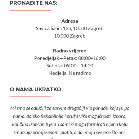
PRONAĐITE NAS:
Adresa
Savica Šanci 133, 10000 Zagreb
10 000 Zagreb
Radno vrijeme
Ponedjeljak—Petak: 08:00–16:00
Subota: 09:00 – 14:00
Nedjelja: Ne radimo
O NAMA UKRATKO
Mi smo se odlučili za sasvim drugačiji vid ponude, koja je ,po
nama, daleko fleksibilnija i pruža više mogućnosti izbora,
količina izabranih jela i sami si mogu formirati cijenu koju
smatraju primjerenom platiti, a da imaju sve ono što oni