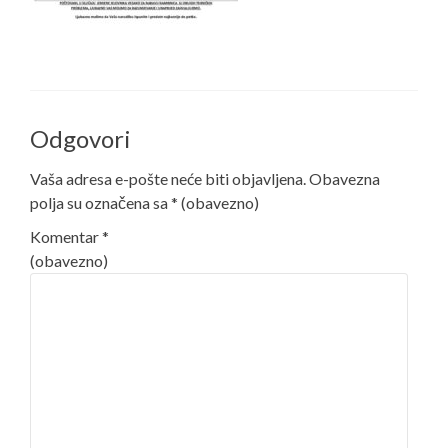
Odgovori
Vaša adresa e-pošte neće biti objavljena.
Obavezna
polja su označena sa
* (obavezno)
Komentar
*
(obavezno)