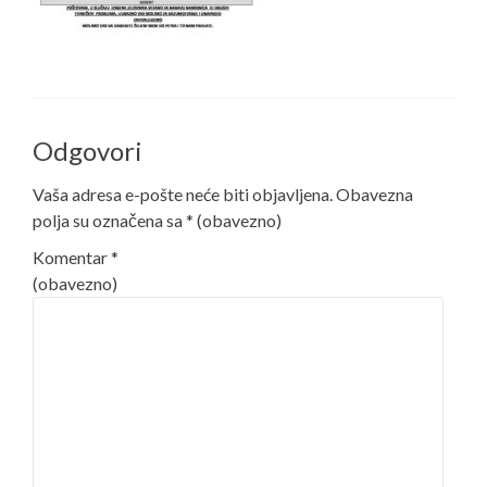
Odgovori
Vaša adresa e-pošte neće biti objavljena.
Obavezna
polja su označena sa
* (obavezno)
Komentar
*
(obavezno)