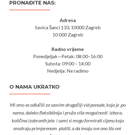
PRONAĐITE NAS:
Adresa
Savica Šanci 133, 10000 Zagreb
10 000 Zagreb
Radno vrijeme
Ponedjeljak—Petak: 08:00–16:00
Subota: 09:00 – 14:00
Nedjelja: Ne radimo
O NAMA UKRATKO
Mi smo se odlučili za sasvim drugačiji vid ponude, koja je ,po
nama, daleko fleksibilnija i pruža više mogućnosti izbora,
količina izabranih jela i sami si mogu formirati cijenu koju
smatraju primjerenom platiti, a da imaju sve ono što oni