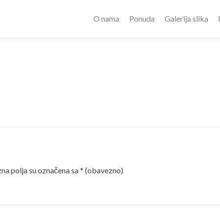
O nama
Ponuda
Galerija slika
a polja su označena sa
* (obavezno)