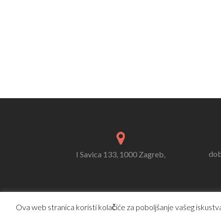
dob
I Savica 133, 1000 Zagreb,
Ova web stranica koristi kolačiće za poboljšanje vašeg iskustva.