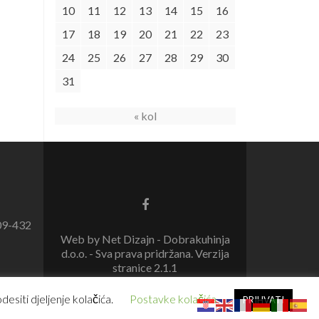
10
11
12
13
14
15
16
17
18
19
20
21
22
23
24
25
26
27
28
29
30
31
« kol
09-432
Web by Net Dizajn - Dobrakuhinja
d.o.o. - Sva prava pridržana. Verzija
stranice 2.1.1
esiti djeljenje kolačića.
Postavke kolačića
PRIHVATI