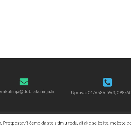
rakuhinja@dobrakuhinja.hr
Uprava: 01/6586-963, 098/6
 Pretpostavit ćemo da ste s tim u redu, ali ako se želite, možete pod