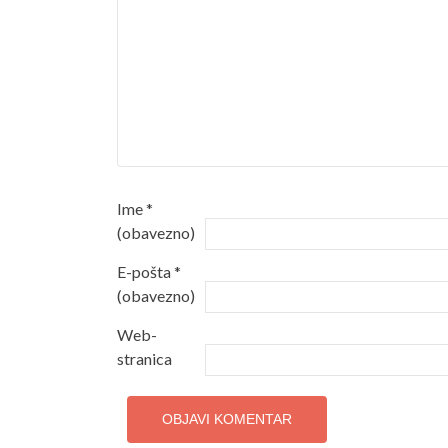
Ime
*
(obavezno)
E-pošta
*
(obavezno)
Web-
stranica