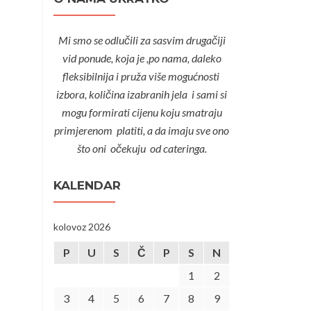
Mi smo se odlučili za sasvim drugačiji
vid ponude, koja je ,po nama, daleko
fleksibilnija i pruža više mogućnosti
izbora, količina izabranih jela i sami si
mogu formirati cijenu koju smatraju
primjerenom platiti, a da imaju sve ono
što oni očekuju od cateringa.
KALENDAR
kolovoz 2026
P
U
S
Č
P
S
N
1
2
3
4
5
6
7
8
9