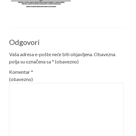
Odgovori
Vaša adresa e-pošte neće biti objavljena.
Obavezna
polja su označena sa
* (obavezno)
Komentar
*
(obavezno)