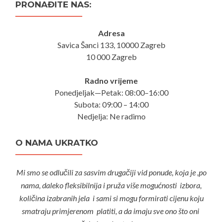
PRONAĐITE NAS:
Adresa
Savica Šanci 133, 10000 Zagreb
10 000 Zagreb
Radno vrijeme
Ponedjeljak—Petak: 08:00–16:00
Subota: 09:00 – 14:00
Nedjelja: Ne radimo
O NAMA UKRATKO
Mi smo se odlučili za sasvim drugačiji vid ponude, koja je ,po
nama, daleko fleksibilnija i pruža više mogućnosti izbora,
količina izabranih jela i sami si mogu formirati cijenu koju
smatraju primjerenom platiti, a da imaju sve ono što oni