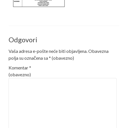
Odgovori
Vaša adresa e-pošte neće biti objavljena.
Obavezna
polja su označena sa
* (obavezno)
Komentar
*
(obavezno)