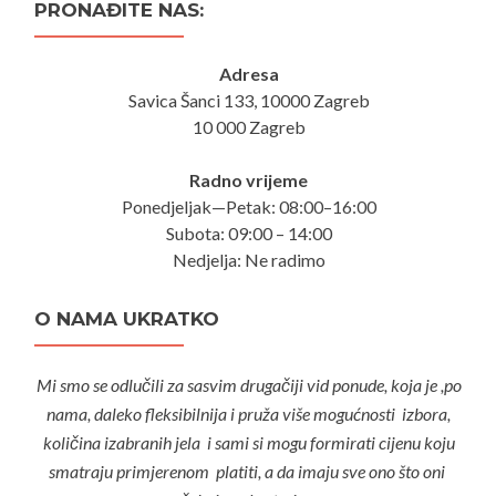
PRONAĐITE NAS:
Adresa
Savica Šanci 133, 10000 Zagreb
10 000 Zagreb
Radno vrijeme
Ponedjeljak—Petak: 08:00–16:00
Subota: 09:00 – 14:00
Nedjelja: Ne radimo
O NAMA UKRATKO
Mi smo se odlučili za sasvim drugačiji vid ponude, koja je ,po
nama, daleko fleksibilnija i pruža više mogućnosti izbora,
količina izabranih jela i sami si mogu formirati cijenu koju
smatraju primjerenom platiti, a da imaju sve ono što oni