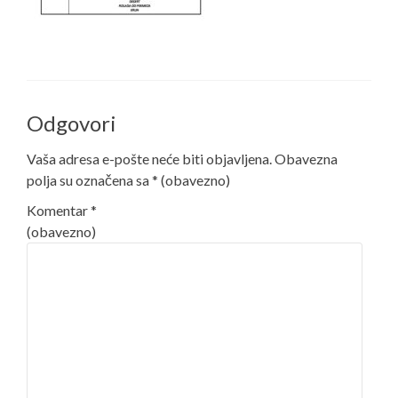
Odgovori
Vaša adresa e-pošte neće biti objavljena.
Obavezna
polja su označena sa
* (obavezno)
Komentar
*
(obavezno)