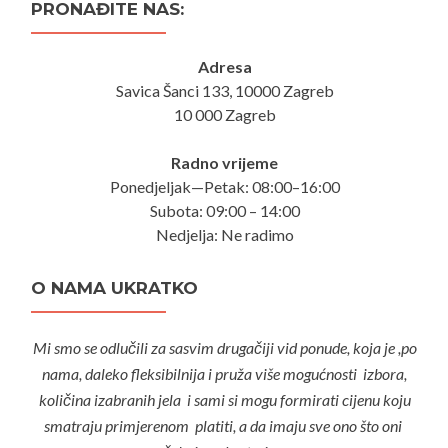
PRONAĐITE NAS:
Adresa
Savica Šanci 133, 10000 Zagreb
10 000 Zagreb
Radno vrijeme
Ponedjeljak—Petak: 08:00–16:00
Subota: 09:00 – 14:00
Nedjelja: Ne radimo
O NAMA UKRATKO
Mi smo se odlučili za sasvim drugačiji vid ponude, koja je ,po
nama, daleko fleksibilnija i pruža više mogućnosti izbora,
količina izabranih jela i sami si mogu formirati cijenu koju
smatraju primjerenom platiti, a da imaju sve ono što oni