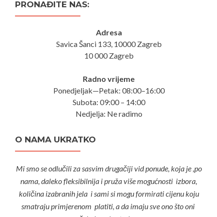
PRONAĐITE NAS:
Adresa
Savica Šanci 133, 10000 Zagreb
10 000 Zagreb
Radno vrijeme
Ponedjeljak—Petak: 08:00–16:00
Subota: 09:00 – 14:00
Nedjelja: Ne radimo
O NAMA UKRATKO
Mi smo se odlučili za sasvim drugačiji vid ponude, koja je ,po
nama, daleko fleksibilnija i pruža više mogućnosti izbora,
količina izabranih jela i sami si mogu formirati cijenu koju
smatraju primjerenom platiti, a da imaju sve ono što oni