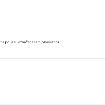
a polja su označena sa
* (obavezno)