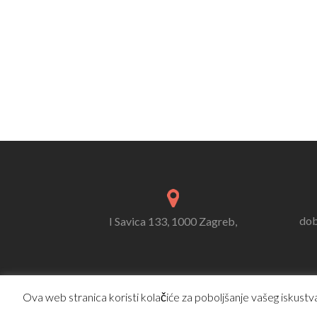
dob
I Savica 133, 1000 Zagreb,
Ova web stranica koristi kolačiće za poboljšanje vašeg iskustva.