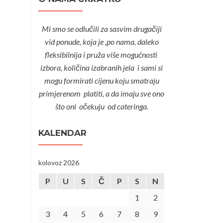
Mi smo se odlučili za sasvim drugačiji
vid ponude, koja je ,po nama, daleko
fleksibilnija i pruža više mogućnosti
izbora, količina izabranih jela i sami si
mogu formirati cijenu koju smatraju
primjerenom platiti, a da imaju sve ono
što oni očekuju od cateringa.
KALENDAR
kolovoz 2026
P
U
S
Č
P
S
N
1
2
3
4
5
6
7
8
9