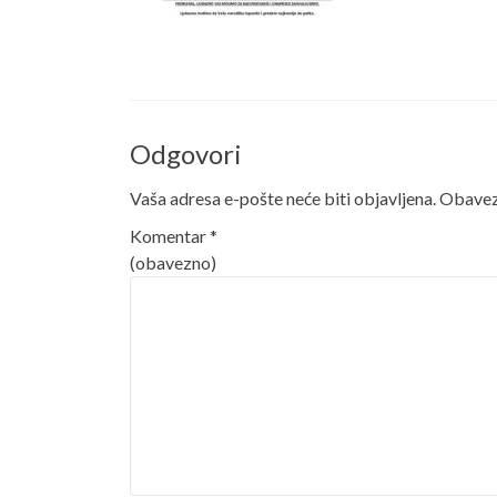
Odgovori
Vaša adresa e-pošte neće biti objavljena.
Obavezn
Komentar
*
(obavezno)