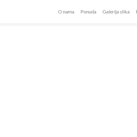
O nama
Ponuda
Galerija slika