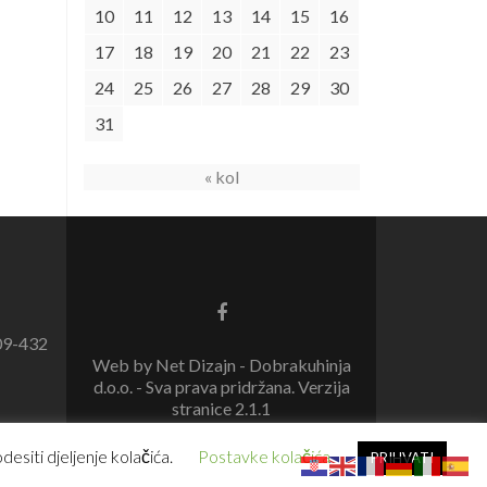
10
11
12
13
14
15
16
17
18
19
20
21
22
23
24
25
26
27
28
29
30
31
« kol
09-432
Web by Net Dizajn - Dobrakuhinja
d.o.o. - Sva prava pridržana. Verzija
stranice 2.1.1
esiti djeljenje kolačića.
Postavke kolačića
PRIHVATI