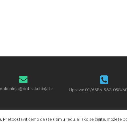
rakuhinja@dobrakuhinja.hr
Uprava: 01/6586-963, 098/6
 Pretpostavit ćemo da ste s tim u redu, ali ako se želite, možete pod