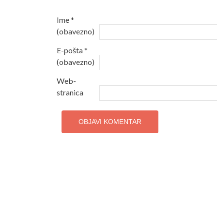
Ime
*
(obavezno)
E-pošta
*
(obavezno)
Web-
stranica