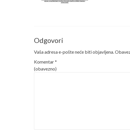
Odgovori
Vaša adresa e-pošte neće biti objavljena.
Obavezn
Komentar
*
(obavezno)