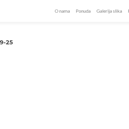
O nama
Ponuda
Galerija slika
9-25