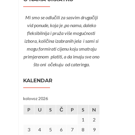
Mi smo se odlučili za sasvim drugačiji
vid ponude, koja je ,po nama, daleko
fleksibilnija i pruža više mogućnosti
izbora, količina izabranih jela i sami si
mogu formirati cijenu koju smatraju
primjerenom platiti, a da imaju sve ono
što oni očekuju od cateringa.
KALENDAR
kolovoz 2026
P
U
S
Č
P
S
N
1
2
3
4
5
6
7
8
9