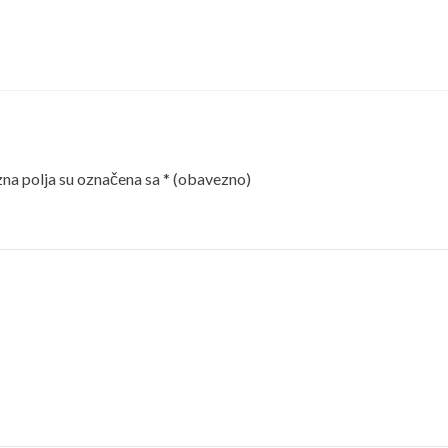
a polja su označena sa
* (obavezno)