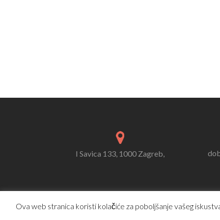
dob
I Savica 133, 1000 Zagreb,
Ova web stranica koristi kolačiće za poboljšanje vašeg iskustva.