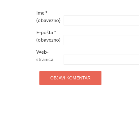
Ime
*
(obavezno)
E-pošta
*
(obavezno)
Web-
stranica