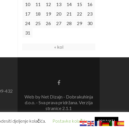
10
11
12
13
14
15
16
17
18
19
20
21
22
23
24
25
26
27
28
29
30
31
« kol
09-432
Web by Net Dizajn - Dobrakuhinja
d.o.o. - Sva prava pridržana. Verzija
stranice 2.1.1
esiti djeljenje kolačića.
Postavke kolačića
PRIHVATI