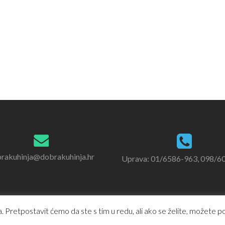
rakuhinja@dobrakuhinja.hr
Uprava: 01/6586-963, 098/6
 Pretpostavit ćemo da ste s tim u redu, ali ako se želite, možete pod