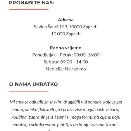
PRONAĐITE NAS:
Adresa
Savica Šanci 133, 10000 Zagreb
10 000 Zagreb
Radno vrijeme
Ponedjeljak—Petak: 08:00–16:00
Subota: 09:00 – 14:00
Nedjelja: Ne radimo
O NAMA UKRATKO
Mi smo se odlučili za sasvim drugačiji vid ponude, koja je ,po
nama, daleko fleksibilnija i pruža više mogućnosti izbora,
količina izabranih jela i sami si mogu formirati cijenu koju
smatraju primjerenom platiti, a da imaju sve ono što oni