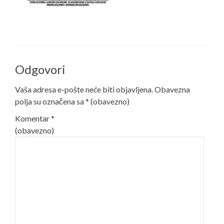
Odgovori
Vaša adresa e-pošte neće biti objavljena.
Obavezna
polja su označena sa
* (obavezno)
Komentar
*
(obavezno)