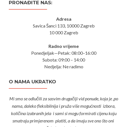
PRONAĐITE NAS:
Adresa
Savica Šanci 133, 10000 Zagreb
10 000 Zagreb
Radno vrijeme
Ponedjeljak—Petak: 08:00–16:00
Subota: 09:00 – 14:00
Nedjelja: Ne radimo
O NAMA UKRATKO
Mi smo se odlučili za sasvim drugačiji vid ponude, koja je ,po
nama, daleko fleksibilnija i pruža više mogućnosti izbora,
količina izabranih jela i sami si mogu formirati cijenu koju
smatraju primjerenom platiti, a da imaju sve ono što oni