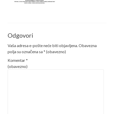
Odgovori
Vaša adresa e-pošte neće biti objavljena.
Obavezna
polja su označena sa
* (obavezno)
Komentar
*
(obavezno)