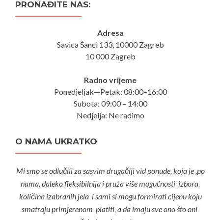
PRONAĐITE NAS:
Adresa
Savica Šanci 133, 10000 Zagreb
10 000 Zagreb
Radno vrijeme
Ponedjeljak—Petak: 08:00–16:00
Subota: 09:00 – 14:00
Nedjelja: Ne radimo
O NAMA UKRATKO
Mi smo se odlučili za sasvim drugačiji vid ponude, koja je ,po
nama, daleko fleksibilnija i pruža više mogućnosti izbora,
količina izabranih jela i sami si mogu formirati cijenu koju
smatraju primjerenom platiti, a da imaju sve ono što oni