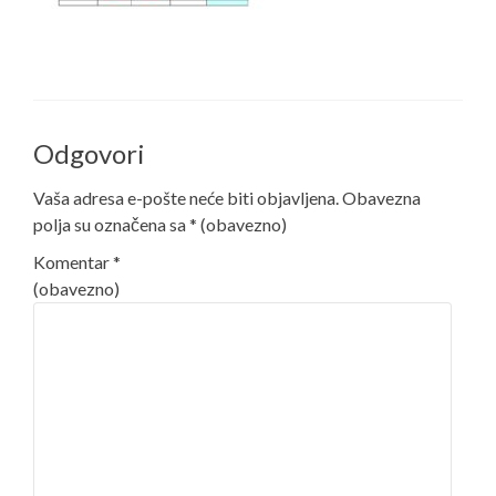
Odgovori
Vaša adresa e-pošte neće biti objavljena.
Obavezna
polja su označena sa
* (obavezno)
Komentar
*
(obavezno)