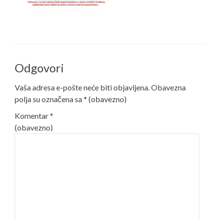
Odgovori
Vaša adresa e-pošte neće biti objavljena.
Obavezna
polja su označena sa
* (obavezno)
Komentar
*
(obavezno)