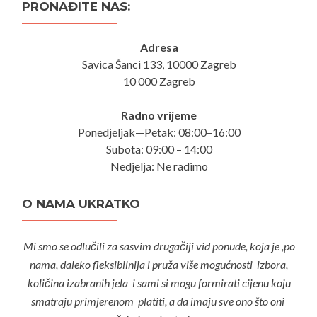
PRONAĐITE NAS:
Adresa
Savica Šanci 133, 10000 Zagreb
10 000 Zagreb
Radno vrijeme
Ponedjeljak—Petak: 08:00–16:00
Subota: 09:00 – 14:00
Nedjelja: Ne radimo
O NAMA UKRATKO
Mi smo se odlučili za sasvim drugačiji vid ponude, koja je ,po
nama, daleko fleksibilnija i pruža više mogućnosti izbora,
količina izabranih jela i sami si mogu formirati cijenu koju
smatraju primjerenom platiti, a da imaju sve ono što oni