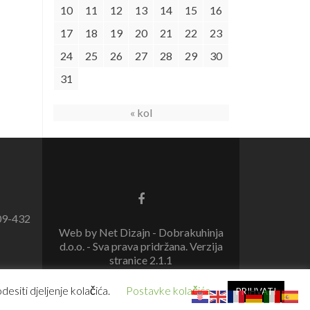
10
11
12
13
14
15
16
17
18
19
20
21
22
23
24
25
26
27
28
29
30
31
« kol
09-432
Web by Net Dizajn - Dobrakuhinja
d.o.o. - Sva prava pridržana. Verzija
stranice 2.1.1
esiti djeljenje kolačića.
Postavke kolačića
PRIHVATI