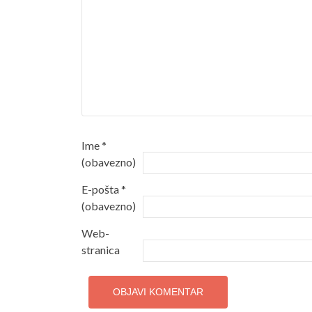
Ime
*
(obavezno)
E-pošta
*
(obavezno)
Web-
stranica