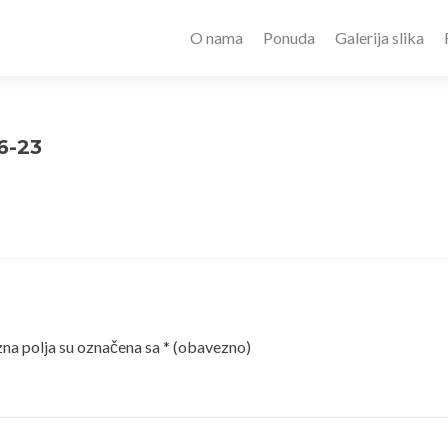
O nama
Ponuda
Galerija slika
6-23
a polja su označena sa
* (obavezno)