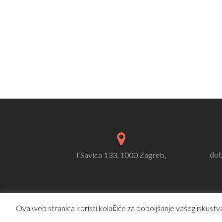
dob
I Savica 133, 1000 Zagreb,
Ova web stranica koristi kolačiće za poboljšanje vašeg iskustva.