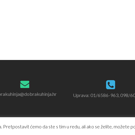
rakuhinja@dobrakuhinja.hr
Uprava: 01/6586-963, 098/6
 Pretpostavit ćemo da ste s tim u redu, ali ako se želite, možete pod