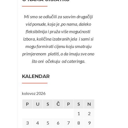
Mi smo se odlučili za sasvim drugačiji
vid ponude, koja je ,po nama, daleko
fleksibilnija i pruža više mogućnosti
izbora, količina izabranih jela i sami si
mogu formirati cijenu koju smatraju
primjerenom platiti, a da imaju sve ono
što oni očekuju od cateringa.
KALENDAR
kolovoz 2026
P
U
S
Č
P
S
N
1
2
3
4
5
6
7
8
9