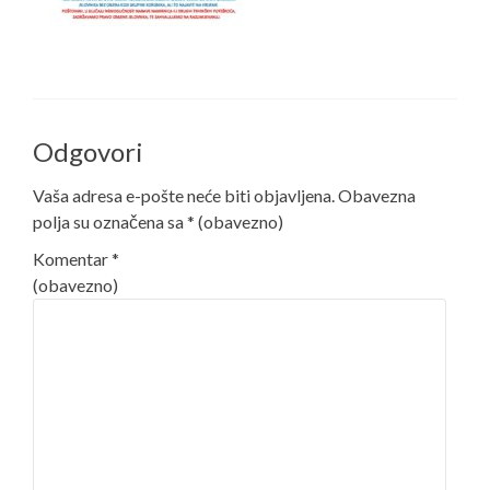
Odgovori
Vaša adresa e-pošte neće biti objavljena.
Obavezna
polja su označena sa
* (obavezno)
Komentar
*
(obavezno)