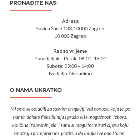
PRONAĐITE NAS:
Adresa
Savica Šanci 133, 10000 Zagreb
10 000 Zagreb
Radno vrijeme
Ponedjeljak—Petak: 08:00–16:00
Subota: 09:00 – 14:00
Nedjelja: Ne radimo
O NAMA UKRATKO
Mi smo se odlučili za sasvim drugačiji vid ponude, koja je ,po
nama, daleko fleksibilnija i pruža više mogućnosti izbora,
količina izabranih jela i sami si mogu formirati cijenu koju
smatraju primjerenom platiti, a da imaju sve ono što oni