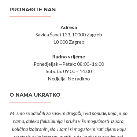
PRONAĐITE NAS:
Adresa
Savica Šanci 133, 10000 Zagreb
10 000 Zagreb
Radno vrijeme
Ponedjeljak—Petak: 08:00–16:00
Subota: 09:00 – 14:00
Nedjelja: Ne radimo
O NAMA UKRATKO
Mi smo se odlučili za sasvim drugačiji vid ponude, koja je ,po
nama, daleko fleksibilnija i pruža više mogućnosti izbora,
količina izabranih jela i sami si mogu formirati cijenu koju
smatraju primjerenom platiti, a da imaju sve ono što oni