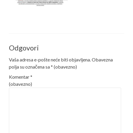
Odgovori
Vaša adresa e-pošte neće biti objavljena.
Obavezna
polja su označena sa
* (obavezno)
Komentar
*
(obavezno)