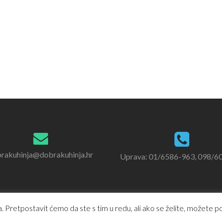
rakuhinja@dobrakuhinja.hr
Uprava: 01/6586-963, 098/6
 Pretpostavit ćemo da ste s tim u redu, ali ako se želite, možete pod