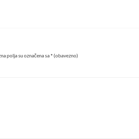
a polja su označena sa
* (obavezno)