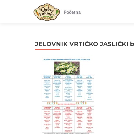
JELOVNIK VRTIČKO JASLIČKI br