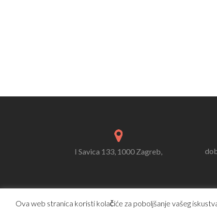
dob
I Savica 133, 1000 Zagreb,
Ova web stranica koristi kolačiće za poboljšanje vašeg iskustva.