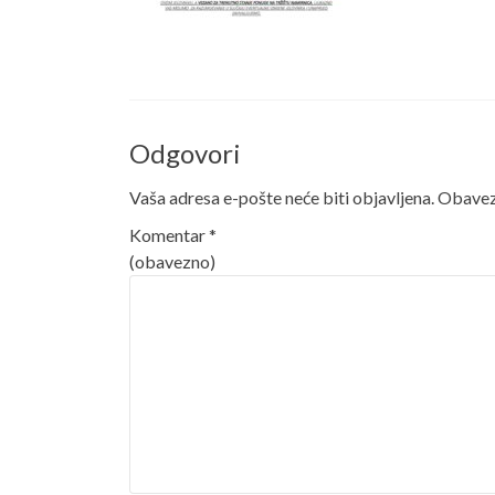
Odgovori
Vaša adresa e-pošte neće biti objavljena.
Obavezn
Komentar
*
(obavezno)