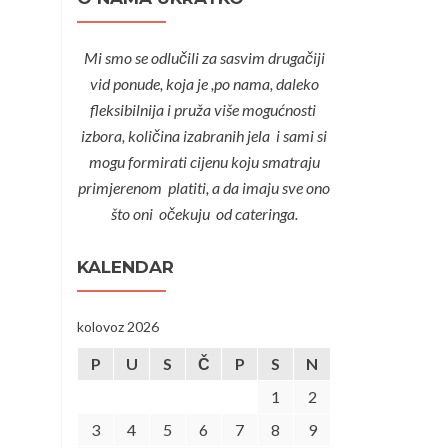
Mi smo se odlučili za sasvim drugačiji
vid ponude, koja je ,po nama, daleko
fleksibilnija i pruža više mogućnosti
izbora, količina izabranih jela i sami si
mogu formirati cijenu koju smatraju
primjerenom platiti, a da imaju sve ono
što oni očekuju od cateringa.
KALENDAR
kolovoz 2026
P
U
S
Č
P
S
N
1
2
3
4
5
6
7
8
9