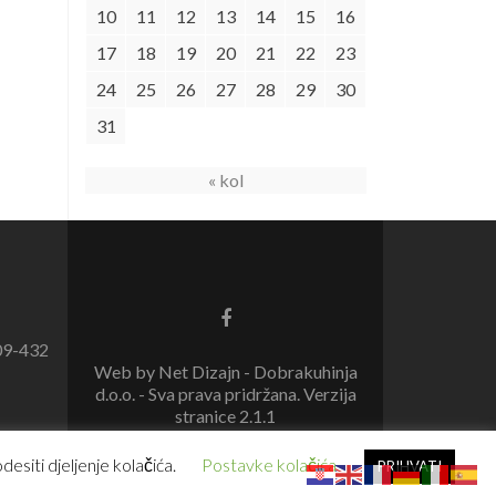
10
11
12
13
14
15
16
17
18
19
20
21
22
23
24
25
26
27
28
29
30
31
« kol
09-432
Web by Net Dizajn - Dobrakuhinja
d.o.o. - Sva prava pridržana. Verzija
stranice 2.1.1
esiti djeljenje kolačića.
Postavke kolačića
PRIHVATI