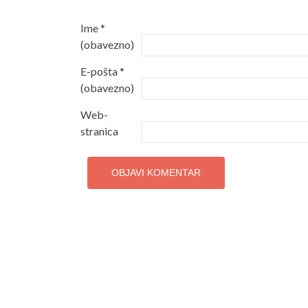
Ime
*
(obavezno)
E-pošta
*
(obavezno)
Web-
stranica