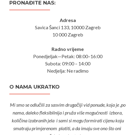
PRONAĐITE NAS:
Adresa
Savica Šanci 133, 10000 Zagreb
10 000 Zagreb
Radno vrijeme
Ponedjeljak—Petak: 08:00–16:00
Subota: 09:00 – 14:00
Nedjelja: Ne radimo
O NAMA UKRATKO
Mi smo se odlučili za sasvim drugačiji vid ponude, koja je ,po
nama, daleko fleksibilnija i pruža više mogućnosti izbora,
količina izabranih jela i sami si mogu formirati cijenu koju
smatraju primjerenom platiti, a da imaju sve ono što oni