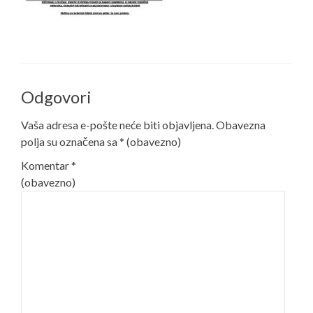
Odgovori
Vaša adresa e-pošte neće biti objavljena.
Obavezna
polja su označena sa
* (obavezno)
Komentar
*
(obavezno)