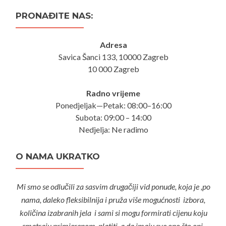
PRONAĐITE NAS:
Adresa
Savica Šanci 133, 10000 Zagreb
10 000 Zagreb
Radno vrijeme
Ponedjeljak—Petak: 08:00–16:00
Subota: 09:00 – 14:00
Nedjelja: Ne radimo
O NAMA UKRATKO
Mi smo se odlučili za sasvim drugačiji vid ponude, koja je ,po
nama, daleko fleksibilnija i pruža više mogućnosti izbora,
količina izabranih jela i sami si mogu formirati cijenu koju
smatraju primjerenom platiti, a da imaju sve ono što oni