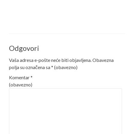
Odgovori
Vaša adresa e-pošte neće biti objavljena.
Obavezna
polja su označena sa
* (obavezno)
Komentar
*
(obavezno)