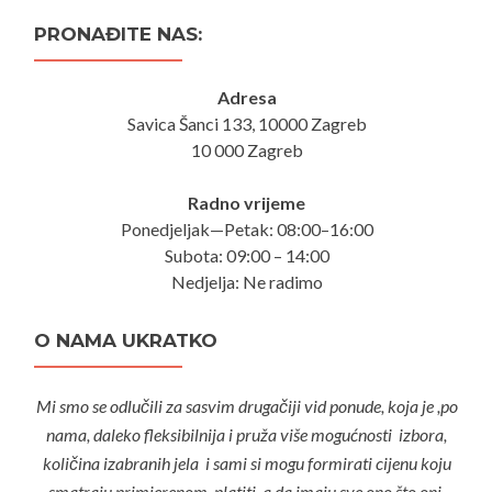
PRONAĐITE NAS:
Adresa
Savica Šanci 133, 10000 Zagreb
10 000 Zagreb
Radno vrijeme
Ponedjeljak—Petak: 08:00–16:00
Subota: 09:00 – 14:00
Nedjelja: Ne radimo
O NAMA UKRATKO
Mi smo se odlučili za sasvim drugačiji vid ponude, koja je ,po
nama, daleko fleksibilnija i pruža više mogućnosti izbora,
količina izabranih jela i sami si mogu formirati cijenu koju
smatraju primjerenom platiti, a da imaju sve ono što oni