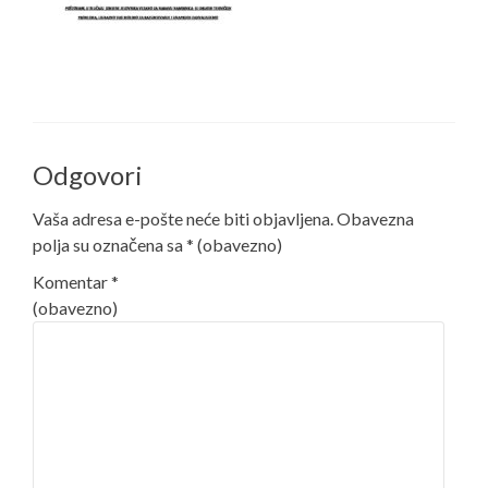
Odgovori
Vaša adresa e-pošte neće biti objavljena.
Obavezna
polja su označena sa
* (obavezno)
Komentar
*
(obavezno)