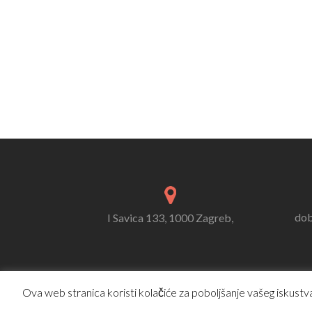
dob
I Savica 133, 1000 Zagreb,
Ova web stranica koristi kolačiće za poboljšanje vašeg iskustva.