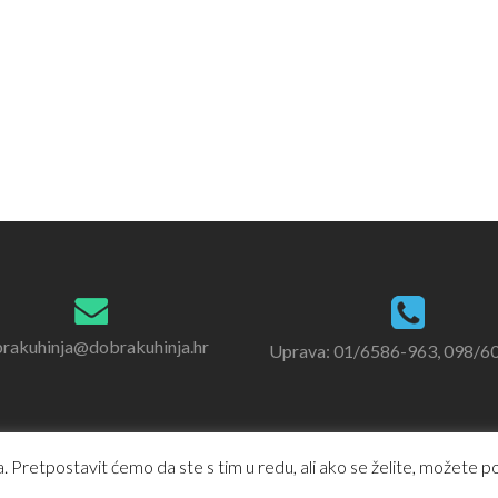
rakuhinja@dobrakuhinja.hr
Uprava: 01/6586-963, 098/6
 Pretpostavit ćemo da ste s tim u redu, ali ako se želite, možete pod