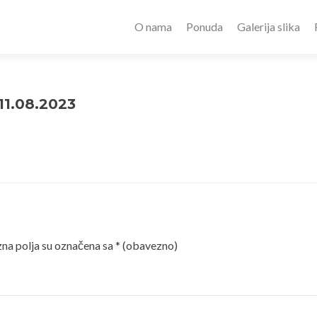
O nama
Ponuda
Galerija slika
1.08.2023
a polja su označena sa
* (obavezno)