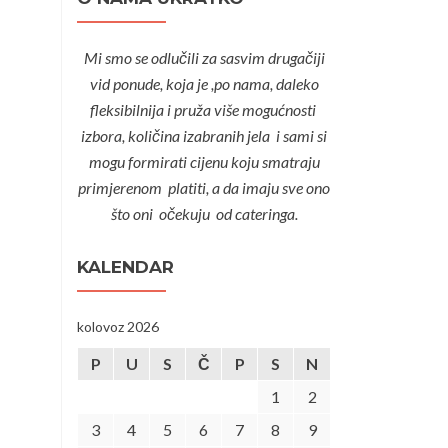
Mi smo se odlučili za sasvim drugačiji
vid ponude, koja je ,po nama, daleko
fleksibilnija i pruža više mogućnosti
izbora, količina izabranih jela i sami si
mogu formirati cijenu koju smatraju
primjerenom platiti, a da imaju sve ono
što oni očekuju od cateringa.
KALENDAR
kolovoz 2026
P
U
S
Č
P
S
N
1
2
3
4
5
6
7
8
9