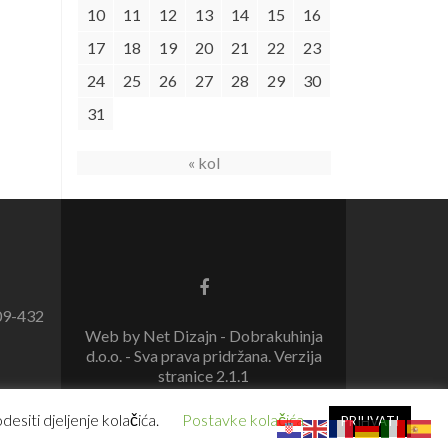
10
11
12
13
14
15
16
17
18
19
20
21
22
23
24
25
26
27
28
29
30
31
« kol
09-432
Web by Net Dizajn - Dobrakuhinja
d.o.o. - Sva prava pridržana. Verzija
stranice 2.1.1
esiti djeljenje kolačića.
Postavke kolačića
PRIHVATI