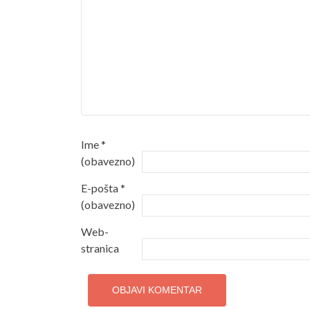
Ime
*
(obavezno)
E-pošta
*
(obavezno)
Web-
stranica