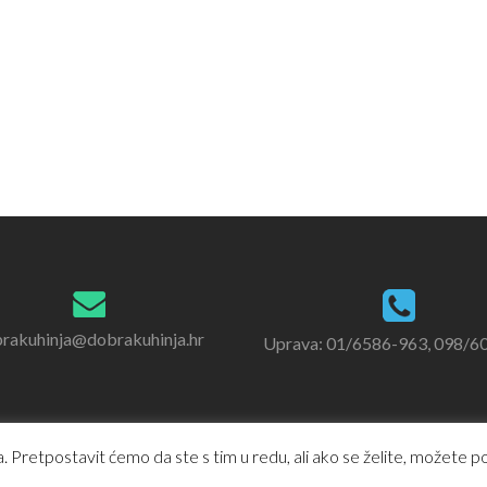
rakuhinja@dobrakuhinja.hr
Uprava: 01/6586-963, 098/6
 Pretpostavit ćemo da ste s tim u redu, ali ako se želite, možete pod