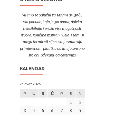
Mi smo se odlučili za sasvim drugačiji
vid ponude, koja je ,po nama, daleko
fleksibilnija i pruža više mogućnosti
izbora, količina izabranih jela i sami si
mogu formirati cijenu koju smatraju
primjerenom platiti, a da imaju sve ono
što oni očekuju od cateringa.
KALENDAR
kolovoz 2026
P
U
S
Č
P
S
N
1
2
3
4
5
6
7
8
9