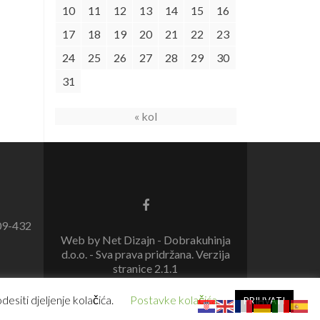
10
11
12
13
14
15
16
17
18
19
20
21
22
23
24
25
26
27
28
29
30
31
« kol
09-432
Web by Net Dizajn - Dobrakuhinja
d.o.o. - Sva prava pridržana. Verzija
stranice 2.1.1
esiti djeljenje kolačića.
Postavke kolačića
PRIHVATI