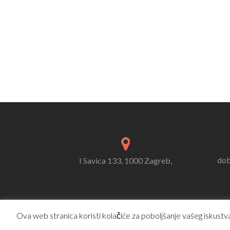
dob
I Savica 133, 1000 Zagreb,
Ova web stranica koristi kolačiće za poboljšanje vašeg iskustva.