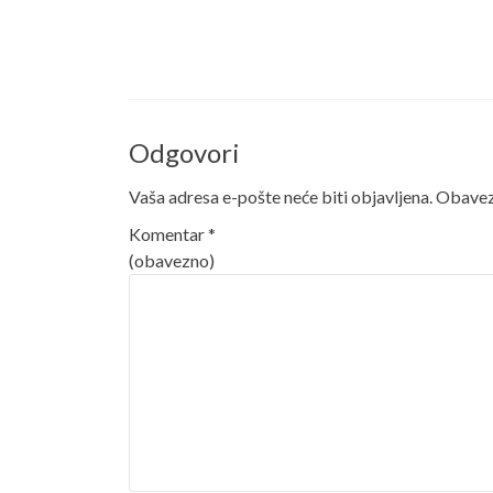
Odgovori
Vaša adresa e-pošte neće biti objavljena.
Obavezn
Komentar
*
(obavezno)