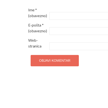
Ime
*
(obavezno)
E-pošta
*
(obavezno)
Web-
stranica