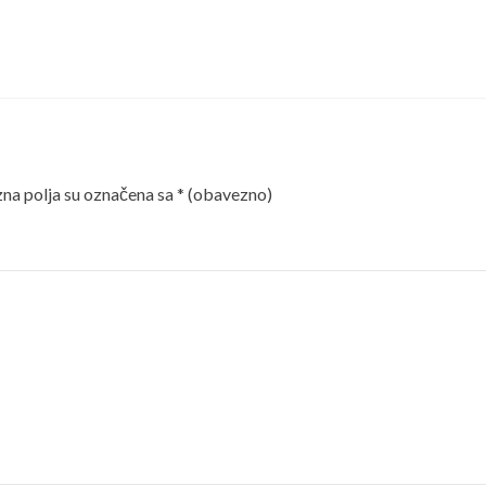
a polja su označena sa
* (obavezno)