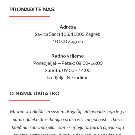
PRONAĐITE NAS:
Adresa
Savica Šanci 133, 10000 Zagreb
10 000 Zagreb
Radno vrijeme
Ponedjeljak—Petak: 08:00–16:00
Subota: 09:00 – 14:00
Nedjelja: Ne radimo
O NAMA UKRATKO
Mi smo se odlučili za sasvim drugačiji vid ponude, koja je ,po
nama, daleko fleksibilnija i pruža više mogućnosti izbora,
količina izabranih jela i sami si mogu formirati cijenu koju
smatraju primjerenom platiti, a da imaju sve ono što oni