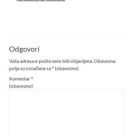
Odgovori
Vaša adresa e-pošte neće biti objavljena.
Obavezna
polja su označena sa
* (obavezno)
Komentar
*
(obavezno)