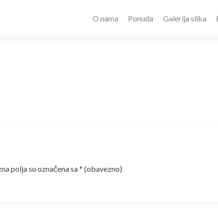
O nama
Ponuda
Galerija slika
a polja su označena sa
* (obavezno)