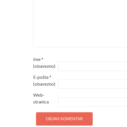
Ime
*
(obavezno)
E-pošta
*
(obavezno)
Web-
stranica