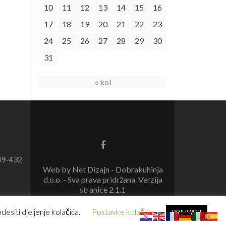
10
11
12
13
14
15
16
17
18
19
20
21
22
23
24
25
26
27
28
29
30
31
« kol
09-432
Web by Net Dizajn - Dobrakuhinja
d.o.o. - Sva prava pridržana. Verzija
stranice 2.1.1
esiti djeljenje kolačića.
Postavke kolačića
PRIHVATI