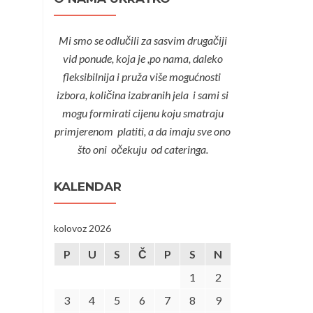
Mi smo se odlučili za sasvim drugačiji
vid ponude, koja je ,po nama, daleko
fleksibilnija i pruža više mogućnosti
izbora, količina izabranih jela i sami si
mogu formirati cijenu koju smatraju
primjerenom platiti, a da imaju sve ono
što oni očekuju od cateringa.
KALENDAR
kolovoz 2026
P
U
S
Č
P
S
N
1
2
3
4
5
6
7
8
9