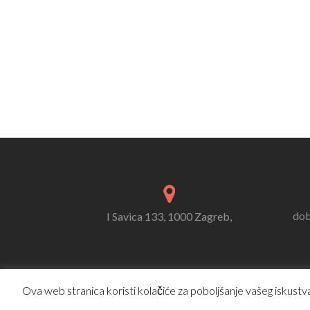
dob
I Savica 133, 1000 Zagreb,
Ova web stranica koristi kolačiće za poboljšanje vašeg iskustva.