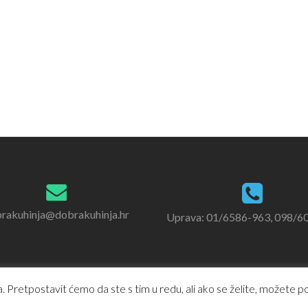
rakuhinja@dobrakuhinja.hr
Uprava: 01/6586-963, 098/6
 Pretpostavit ćemo da ste s tim u redu, ali ako se želite, možete pod