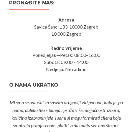
PRONAĐITE NAS:
Adresa
Savica Šanci 133, 10000 Zagreb
10 000 Zagreb
Radno vrijeme
Ponedjeljak—Petak: 08:00–16:00
Subota: 09:00 – 14:00
Nedjelja: Ne radimo
O NAMA UKRATKO
Mi smo se odlučili za sasvim drugačiji vid ponude, koja je ,po
nama, daleko fleksibilnija i pruža više mogućnosti izbora,
količina izabranih jela i sami si mogu formirati cijenu koju
smatraju primjerenom platiti, a da imaju sve ono što oni