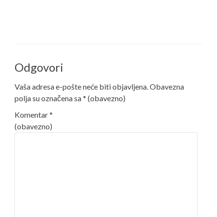
Odgovori
Vaša adresa e-pošte neće biti objavljena.
Obavezna
polja su označena sa
* (obavezno)
Komentar
*
(obavezno)