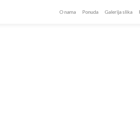
O nama
Ponuda
Galerija slika