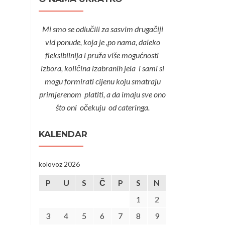
Mi smo se odlučili za sasvim drugačiji
vid ponude, koja je ,po nama, daleko
fleksibilnija i pruža više mogućnosti
izbora, količina izabranih jela i sami si
mogu formirati cijenu koju smatraju
primjerenom platiti, a da imaju sve ono
što oni očekuju od cateringa.
KALENDAR
kolovoz 2026
P
U
S
Č
P
S
N
1
2
3
4
5
6
7
8
9