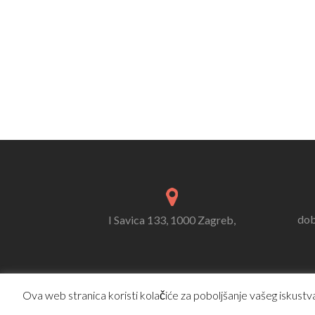
dob
I Savica 133, 1000 Zagreb,
Ova web stranica koristi kolačiće za poboljšanje vašeg iskustva.