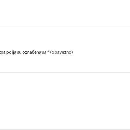
a polja su označena sa
* (obavezno)