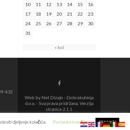
10
11
12
13
14
15
16
17
18
19
20
21
22
23
24
25
26
27
28
29
30
31
« kol
09-432
Web by Net Dizajn - Dobrakuhinja
d.o.o. - Sva prava pridržana. Verzija
stranice 2.1.1
esiti djeljenje kolačića.
Postavke kolačića
PRIHVATI