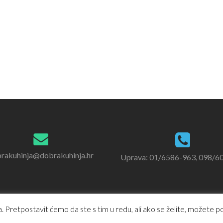
rakuhinja@dobrakuhinja.hr
Uprava: 01/6586-963, 098/6
 Pretpostavit ćemo da ste s tim u redu, ali ako se želite, možete pod