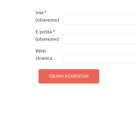
Ime
*
(obavezno)
E-pošta
*
(obavezno)
Web-
stranica