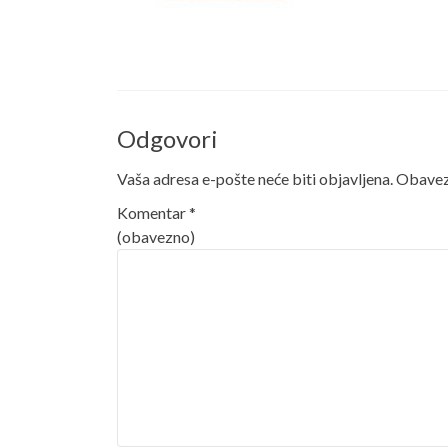
Odgovori
Vaša adresa e-pošte neće biti objavljena.
Obavezn
Komentar
*
(obavezno)