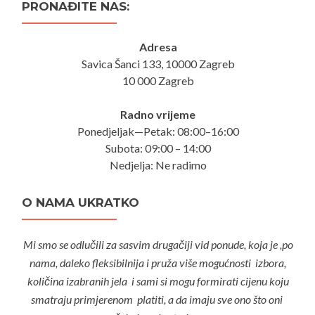
PRONAĐITE NAS:
Adresa
Savica Šanci 133, 10000 Zagreb
10 000 Zagreb
Radno vrijeme
Ponedjeljak—Petak: 08:00–16:00
Subota: 09:00 – 14:00
Nedjelja: Ne radimo
O NAMA UKRATKO
Mi smo se odlučili za sasvim drugačiji vid ponude, koja je ,po
nama, daleko fleksibilnija i pruža više mogućnosti izbora,
količina izabranih jela i sami si mogu formirati cijenu koju
smatraju primjerenom platiti, a da imaju sve ono što oni