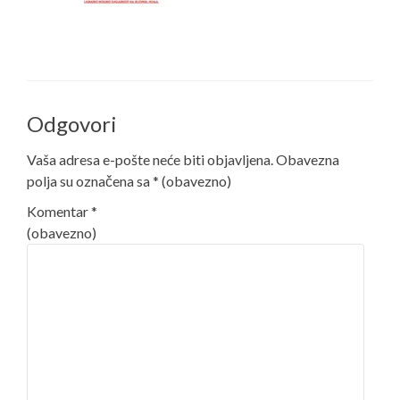
Odgovori
Vaša adresa e-pošte neće biti objavljena.
Obavezna
polja su označena sa
* (obavezno)
Komentar
*
(obavezno)