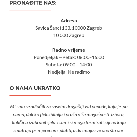
PRONAĐITE NAS:
Adresa
Savica Šanci 133, 10000 Zagreb
10 000 Zagreb
Radno vrijeme
Ponedjeljak—Petak: 08:00–16:00
Subota: 09:00 – 14:00
Nedjelja: Ne radimo
O NAMA UKRATKO
Mi smo se odlučili za sasvim drugačiji vid ponude, koja je ,po
nama, daleko fleksibilnija i pruža više mogućnosti izbora,
količina izabranih jela i sami si mogu formirati cijenu koju
smatraju primjerenom platiti, a da imaju sve ono što oni