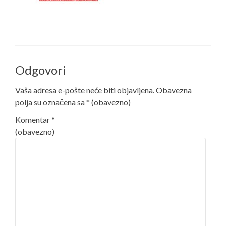
Odgovori
Vaša adresa e-pošte neće biti objavljena.
Obavezna
polja su označena sa
* (obavezno)
Komentar
*
(obavezno)