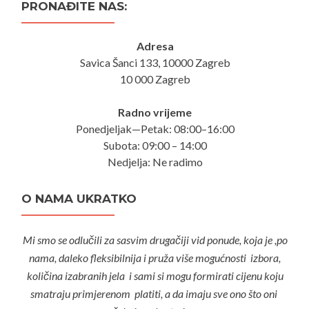
PRONAĐITE NAS:
Adresa
Savica Šanci 133, 10000 Zagreb
10 000 Zagreb
Radno vrijeme
Ponedjeljak—Petak: 08:00–16:00
Subota: 09:00 – 14:00
Nedjelja: Ne radimo
O NAMA UKRATKO
Mi smo se odlučili za sasvim drugačiji vid ponude, koja je ,po
nama, daleko fleksibilnija i pruža više mogućnosti izbora,
količina izabranih jela i sami si mogu formirati cijenu koju
smatraju primjerenom platiti, a da imaju sve ono što oni