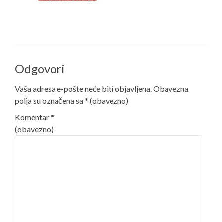
Odgovori
Vaša adresa e-pošte neće biti objavljena.
Obavezna
polja su označena sa
* (obavezno)
Komentar
*
(obavezno)