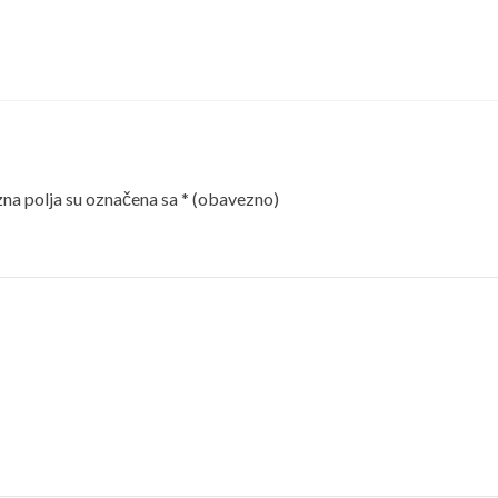
a polja su označena sa
* (obavezno)