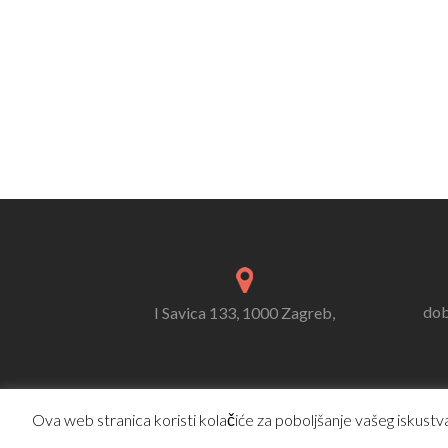
dob
I Savica 133, 1000 Zagreb,
Ova web stranica koristi kolačiće za poboljšanje vašeg iskustva.