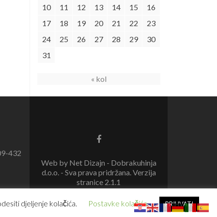
10
11
12
13
14
15
16
17
18
19
20
21
22
23
24
25
26
27
28
29
30
31
« kol
09-432
Web by Net Dizajn - Dobrakuhinja
d.o.o. - Sva prava pridržana. Verzija
stranice 2.1.1
esiti djeljenje kolačića.
Postavke kolačića
PRIHVATI