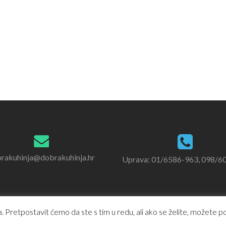
rakuhinja@dobrakuhinja.hr
Uprava: 01/6586-963, 098/6
 Pretpostavit ćemo da ste s tim u redu, ali ako se želite, možete pod