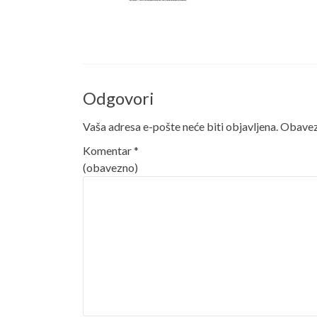
Odgovori
Vaša adresa e-pošte neće biti objavljena.
Obavezn
Komentar
*
(obavezno)