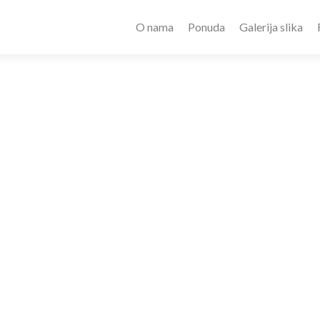
O nama
Ponuda
Galerija slika