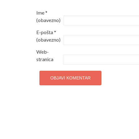
Ime
*
(obavezno)
E-pošta
*
(obavezno)
Web-
stranica