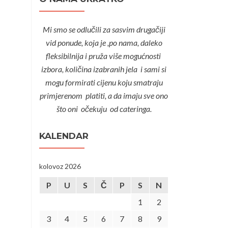
Mi smo se odlučili za sasvim drugačiji
vid ponude, koja je ,po nama, daleko
fleksibilnija i pruža više mogućnosti
izbora, količina izabranih jela i sami si
mogu formirati cijenu koju smatraju
primjerenom platiti, a da imaju sve ono
što oni očekuju od cateringa.
KALENDAR
kolovoz 2026
P
U
S
Č
P
S
N
1
2
3
4
5
6
7
8
9