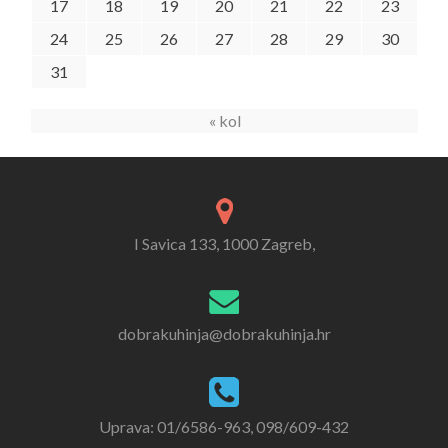
17
18
19
20
21
22
23
24
25
26
27
28
29
30
31
« kol
I Savica 133, 1000 Zagreb,
dobrakuhinja@dobrakuhinja.hr
Uprava: 01/6586-963, 098/609-432