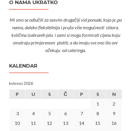
O NAMA UKRATKO
Mi smo se odlučili za sasvim drugačiji vid ponude, koja je ,po
nama, daleko fleksibilnija i pruža više mogućnosti izbora,
količina izabranih jela i sami si mogu formirati cijenu koju
smatraju primjerenom platiti, a da imaju sve ono što oni
očekuju od cateringa.
KALENDAR
kolovoz 2026
P
U
S
Č
P
S
N
1
2
3
4
5
6
7
8
9
10
11
12
13
14
15
16