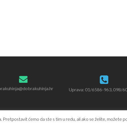
rakuhinja@dobrakuhinja.hr
Uprava: 01/6586-963, 098/6
 Pretpostavit ćemo da ste s tim u redu, ali ako se želite, možete pod