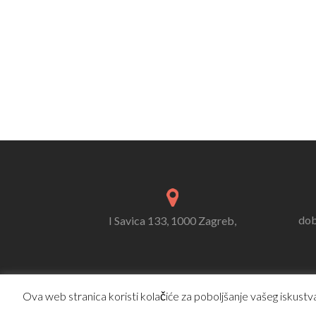
dob
I Savica 133, 1000 Zagreb,
Ova web stranica koristi kolačiće za poboljšanje vašeg iskustva.