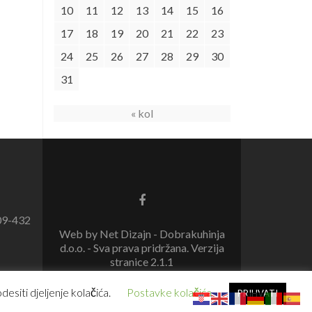
10
11
12
13
14
15
16
17
18
19
20
21
22
23
24
25
26
27
28
29
30
31
« kol
09-432
Web by Net Dizajn - Dobrakuhinja
d.o.o. - Sva prava pridržana. Verzija
stranice 2.1.1
esiti djeljenje kolačića.
Postavke kolačića
PRIHVATI