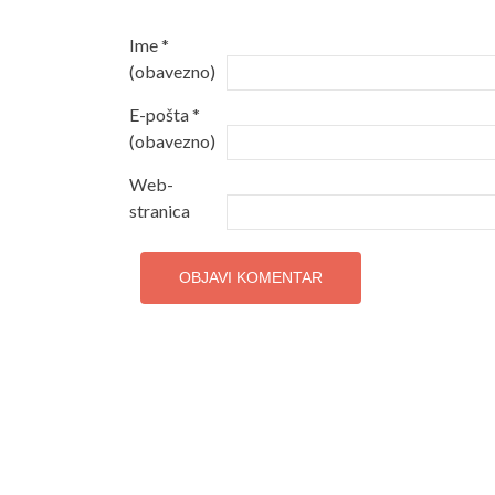
Ime
*
(obavezno)
E-pošta
*
(obavezno)
Web-
stranica