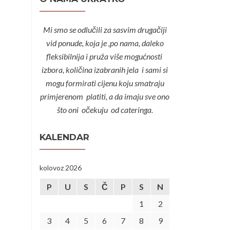
Mi smo se odlučili za sasvim drugačiji
vid ponude, koja je ,po nama, daleko
fleksibilnija i pruža više mogućnosti
izbora, količina izabranih jela i sami si
mogu formirati cijenu koju smatraju
primjerenom platiti, a da imaju sve ono
što oni očekuju od cateringa.
KALENDAR
kolovoz 2026
P
U
S
Č
P
S
N
1
2
3
4
5
6
7
8
9