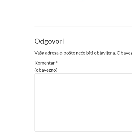
Odgovori
Vaša adresa e-pošte neće biti objavljena.
Obavezn
Komentar
*
(obavezno)