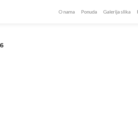
O nama
Ponuda
Galerija slika
6