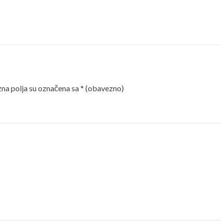
a polja su označena sa
* (obavezno)