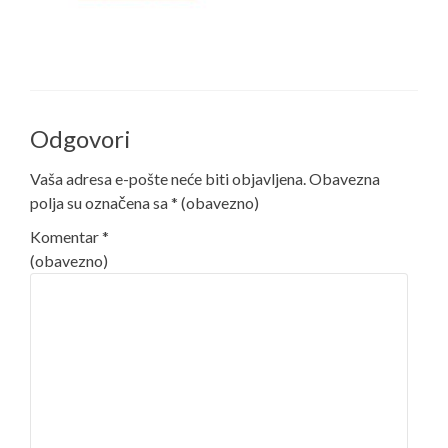
Odgovori
Vaša adresa e-pošte neće biti objavljena.
Obavezna
polja su označena sa
* (obavezno)
Komentar
*
(obavezno)