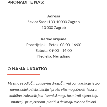
PRONAĐITE NAS:
Adresa
Savica Šanci 133, 10000 Zagreb
10 000 Zagreb
Radno vrijeme
Ponedjeljak—Petak: 08:00–16:00
Subota: 09:00 – 14:00
Nedjelja: Ne radimo
O NAMA UKRATKO
Mi smo se odlučili za sasvim drugačiji vid ponude, koja je ,po
nama, daleko fleksibilnija i pruža više mogućnosti izbora,
količina izabranih jela i sami si mogu formirati cijenu koju
smatraju primjerenom platiti, a da imaju sve ono što oni