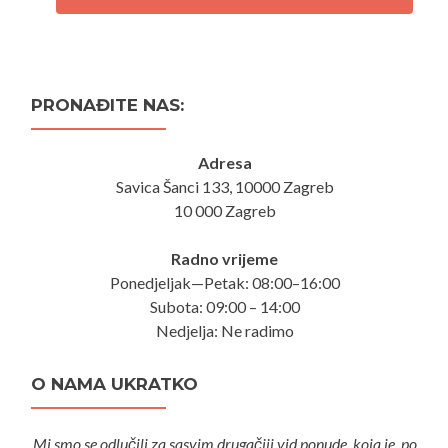
PRONAĐITE NAS:
Adresa
Savica Šanci 133, 10000 Zagreb
10 000 Zagreb
Radno vrijeme
Ponedjeljak—Petak: 08:00–16:00
Subota: 09:00 – 14:00
Nedjelja: Ne radimo
O NAMA UKRATKO
Mi smo se odlučili za sasvim drugačiji vid ponude, koja je ,po