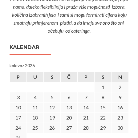
nama, daleko fleksibilnija i pruža više mogućnosti izbora,
količina izabranih jela i sami si mogu formirati cijenu koju
smatraju primjerenom platiti, a da imaju sve ono što oni
očekuju od cateringa.
KALENDAR
kolovoz 2026
P
U
S
Č
P
S
N
1
2
3
4
5
6
7
8
9
10
11
12
13
14
15
16
17
18
19
20
21
22
23
24
25
26
27
28
29
30
31