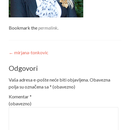
Bookmark the
permalink
.
Post
←
mirjana-tonkovic
navigation
Odgovori
Vaša adresa e-pošte neće biti objavljena.
Obavezna
polja su označena sa
* (obavezno)
Komentar
*
(obavezno)