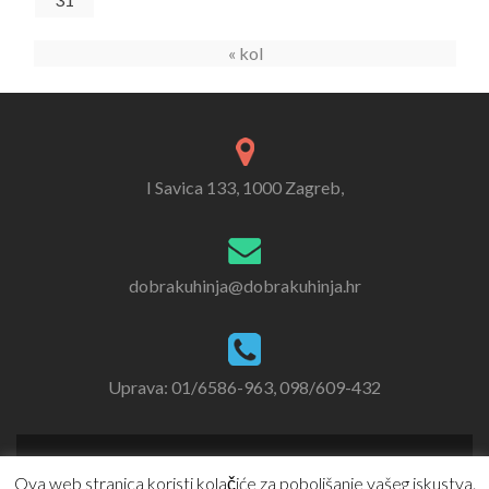
« kol
I Savica 133, 1000 Zagreb,
dobrakuhinja@dobrakuhinja.hr
Uprava: 01/6586-963, 098/609-432
Ova web stranica koristi kolačiće za poboljšanje vašeg iskustva.