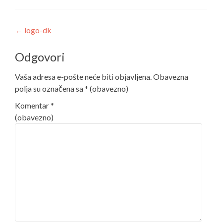
Post
←
logo-dk
navigation
Odgovori
Vaša adresa e-pošte neće biti objavljena.
Obavezna
polja su označena sa
* (obavezno)
Komentar
*
(obavezno)