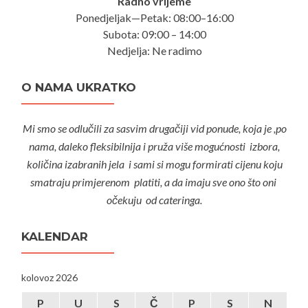
Radno vrijeme
Ponedjeljak—Petak: 08:00–16:00
Subota: 09:00 – 14:00
Nedjelja: Ne radimo
O NAMA UKRATKO
Mi smo se odlučili za sasvim drugačiji vid ponude, koja je ,po
nama, daleko fleksibilnija i pruža više mogućnosti izbora,
količina izabranih jela i sami si mogu formirati cijenu koju
smatraju primjerenom platiti, a da imaju sve ono što oni
očekuju od cateringa.
KALENDAR
kolovoz 2026
P
U
S
Č
P
S
N