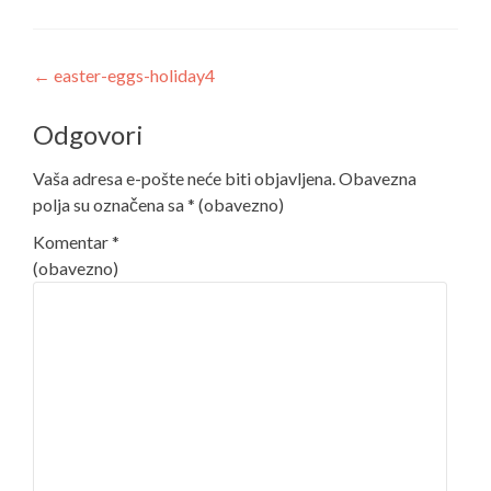
Post
←
easter-eggs-holiday4
navigation
Odgovori
Vaša adresa e-pošte neće biti objavljena.
Obavezna
polja su označena sa
* (obavezno)
Komentar
*
(obavezno)