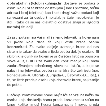
dobrakuhinja@dobrakuhinja.hr
dostave se podaci o
osobi kojoj bi se hrana dostavljala ( ime i prezime, točna
adresa i broj telefona) kao i neki drugi važni podaci koji
su vezani za tu osobu ( npr.slabije čuje, nepokretan je
itd…) tako da se naši djelatnici dostave znaju prilagoditi
nastaloj situaciji.
Za prvi puta mi na Vaš mail šaljemo jelovnik iz kojeg nam
Vi javite koje dane će koju vrstu hrane osoba
konzumirati. Za svako daljnje uzimanje hrane od nas
sistem je takav da svaku srijedu osoba dobije osobno, ili
skrbnik jelovnik na kojem je pričvršćen listić sa popisom
slova A, B, C ili D za svaki dan konzumacije koju onda
zaokruživanjem određenog slova na listiću, a koje se
nalazi i na jelovniku, osoba sama bira što želi jesti (npr.
Ponedjeljak-A, Utorak-B, Srijeda-C, Četvratk-D… itd.), i
taj se listić predaje osobi koja dostavlja hranu, najkasnije
do petka.
Plaćanje konzumirane hrane najčešće se vrši na način da
osoba koja dostavlja hranu preda konzumentu račun na
iznos koliko iznosi tjedna konzumacija i novac preda