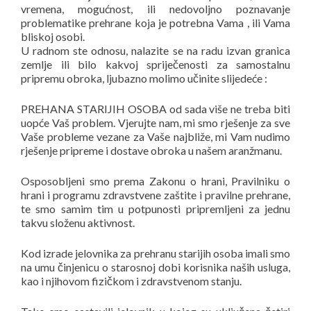
vremena, mogućnost, ili nedovoljno poznavanje
problematike prehrane koja je potrebna Vama , ili Vama
bliskoj osobi.
U radnom ste odnosu, nalazite se na radu izvan granica
zemlje ili bilo kakvoj spriječenosti za samostalnu
pripremu obroka, ljubazno molimo učinite slijedeće :
PREHANA STARIJIH OSOBA od sada više ne treba biti
uopće Vaš problem. Vjerujte nam, mi smo rješenje za sve
Vaše probleme vezane za Vaše najbliže, mi Vam nudimo
rješenje pripreme i dostave obroka u našem aranžmanu.
Osposobljeni smo prema Zakonu o hrani, Pravilniku o
hrani i programu zdravstvene zaštite i pravilne prehrane,
te smo samim tim u potpunosti pripremljeni za jednu
takvu složenu aktivnost.
Kod izrade jelovnika za prehranu starijih osoba imali smo
na umu činjenicu o starosnoj dobi korisnika naših usluga,
kao i njihovom fizičkom i zdravstvenom stanju.