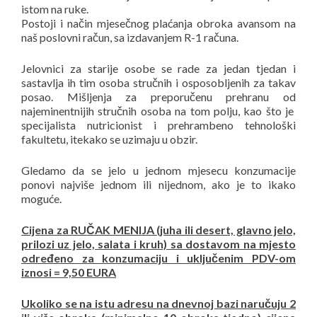
istom na ruke.
Postoji i način mjesečnog plaćanja obroka avansom na
naš poslovni račun, sa izdavanjem R-1 računa.
Jelovnici za starije osobe se rade za jedan tjedan i
sastavlja ih tim osoba stručnih i osposobljenih za takav
posao. Mišljenja za preporučenu prehranu od
najeminentnijih stručnih osoba na tom polju, kao što je
specijalista nutricionist i prehrambeno tehnološki
fakultetu, itekako se uzimaju u obzir.
Gledamo da se jelo u jednom mjesecu konzumacije
ponovi najviše jednom ili nijednom, ako je to ikako
moguće.
Cijena za RUČAK MENIJA (juha ili desert, glavno jelo,
prilozi uz jelo, salata i kruh) sa dostavom na mjesto
određeno za konzumaciju i uključenim PDV-om
iznosi = 9,50 EURA
Ukoliko se na istu adresu na dnevnoj bazi naručuju 2