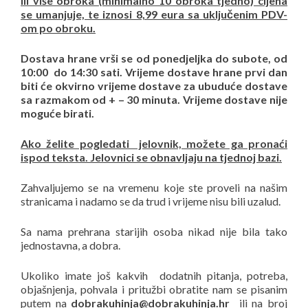
ili više obroka (minimalno 10 obroka tjedno) cijena
se umanjuje, te iznosi 8,99 eura sa uključenim PDV-
om po obroku.
Dostava hrane vrši se od ponedjeljka do subote, od
10:00 do 14:30 sati. Vrijeme dostave hrane prvi dan
biti će okvirno vrijeme dostave za ubuduće dostave
sa razmakom od + – 30 minuta. Vrijeme dostave nije
moguće birati.
Ako želite pogledati jelovnik, možete ga pronaći
ispod teksta. Jelovnici se obnavljaju na tjednoj bazi.
Zahvaljujemo se na vremenu koje ste proveli na našim
stranicama i nadamo se da trud i vrijeme nisu bili uzalud.
Sa nama prehrana starijih osoba nikad nije bila tako
jednostavna, a dobra.
Ukoliko imate još kakvih dodatnih pitanja, potreba,
objašnjenja, pohvala i pritužbi obratite nam se pisanim
putem na
dobrakuhinja@dobrakuhinja.hr
ili na broj