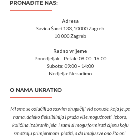
PRONAĐITE NAS:
Adresa
Savica Šanci 133, 10000 Zagreb
10 000 Zagreb
Radno vrijeme
Ponedjeljak—Petak: 08:00–16:00
Subota: 09:00 – 14:00
Nedjelja: Ne radimo
O NAMA UKRATKO
Mi smo se odlučili za sasvim drugačiji vid ponude, koja je ,po
nama, daleko fleksibilnija i pruža više mogućnosti izbora,
količina izabranih jela i sami si mogu formirati cijenu koju
smatraju primjerenom platiti, a da imaju sve ono što oni