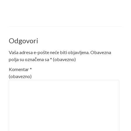
Odgovori
Vaša adresa e-pošte neće biti objavljena.
Obavezna
polja su označena sa
* (obavezno)
Komentar
*
(obavezno)