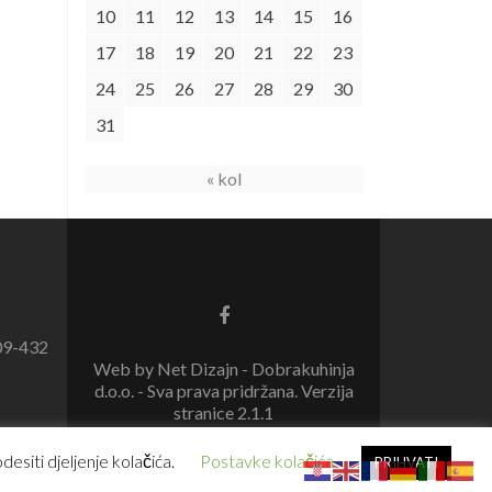
10
11
12
13
14
15
16
17
18
19
20
21
22
23
24
25
26
27
28
29
30
31
« kol
09-432
Web by Net Dizajn - Dobrakuhinja
d.o.o. - Sva prava pridržana. Verzija
stranice 2.1.1
esiti djeljenje kolačića.
Postavke kolačića
PRIHVATI