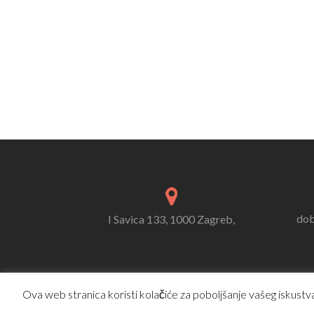
dob
I Savica 133, 1000 Zagreb,
Ova web stranica koristi kolačiće za poboljšanje vašeg iskustva.