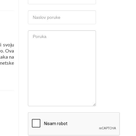
i svoju
vo. Ova
taka na
rnetske