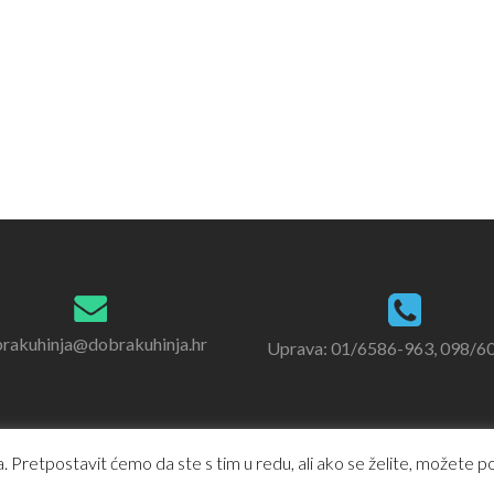
rakuhinja@dobrakuhinja.hr
Uprava: 01/6586-963, 098/6
 Pretpostavit ćemo da ste s tim u redu, ali ako se želite, možete pod