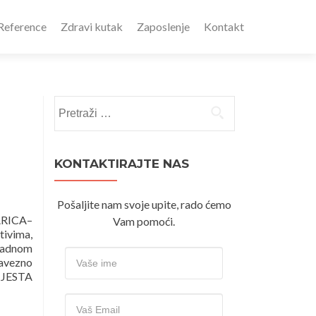
Reference
Zdravi kutak
Zaposlenje
Kontakt
Pretraži:
KONTAKTIRAJTE NAS
Pošaljite nam svoje upite, rado ćemo
RICA–
Vam pomoći.
ivima,
 radnom
bavezno
MJESTA