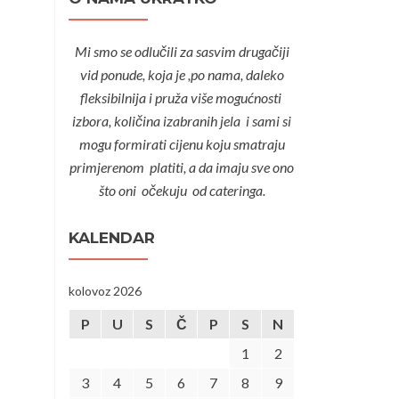
Mi smo se odlučili za sasvim drugačiji
vid ponude, koja je ,po nama, daleko
fleksibilnija i pruža više mogućnosti
izbora, količina izabranih jela i sami si
mogu formirati cijenu koju smatraju
primjerenom platiti, a da imaju sve ono
što oni očekuju od cateringa.
KALENDAR
kolovoz 2026
P
U
S
Č
P
S
N
1
2
3
4
5
6
7
8
9