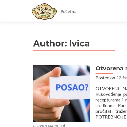
Author:
Ivica
Otvorena 
Posted on
22. k
OTVORENI N
Rukovođenje po
recepturama i 
sredinom.– Rad 
pročitati tr
POTREBNO JE
Leave a comment