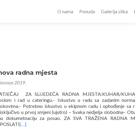
O nama
Ponuda
Galerija slika
nova radna mjesta
olovoza 2019.
ATJEČAJ ZA SLIJEDEĆA RADNA MJESTA:KUHAR/KUHA
slom i rad u cateringu.– Iskustvo u radu sa zadanim normat
rokovima.– Potrebno iskustvo u ekipnom radu i ophođenje sa
isključivo u prvoj smjeni (ujutro) – Svaka nedjelja slobodna– O
aženu dokumetnaciju za posao. ZA SVA TRAŽENA RADNA 
 POSLATI
[…]