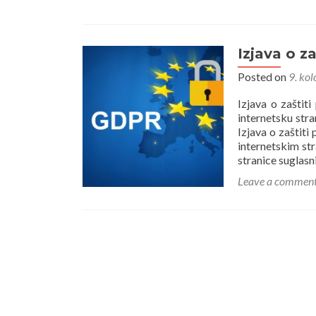
Izjava o z
Posted on
9. ko
Izjava o zaštiti
internetsku stra
Izjava o zaštiti
internetskim st
stranice suglasni
Leave a commen
Posts
navigation