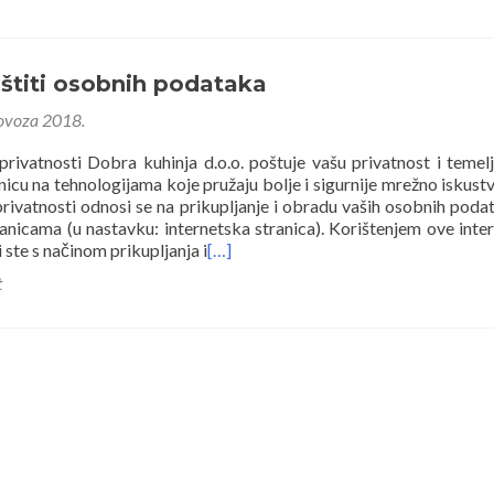
aštiti osobnih podataka
lovoza 2018.
 privatnosti Dobra kuhinja d.o.o. poštuje vašu privatnost i temelj
nicu na tehnologijama koje pružaju bolje i sigurnije mrežno iskust
 privatnosti odnosi se na prikupljanje i obradu vaših osobnih poda
ranicama (u nastavku: internetska stranica). Korištenjem ove inte
 ste s načinom prikupljanja i
[…]
t