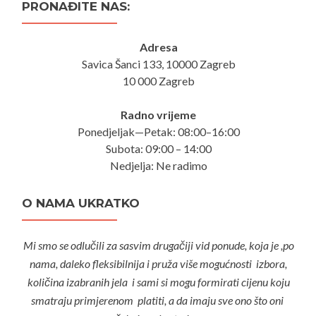
PRONAĐITE NAS:
Adresa
Savica Šanci 133, 10000 Zagreb
10 000 Zagreb
Radno vrijeme
Ponedjeljak—Petak: 08:00–16:00
Subota: 09:00 – 14:00
Nedjelja: Ne radimo
O NAMA UKRATKO
Mi smo se odlučili za sasvim drugačiji vid ponude, koja je ,po
nama, daleko fleksibilnija i pruža više mogućnosti izbora,
količina izabranih jela i sami si mogu formirati cijenu koju
smatraju primjerenom platiti, a da imaju sve ono što oni