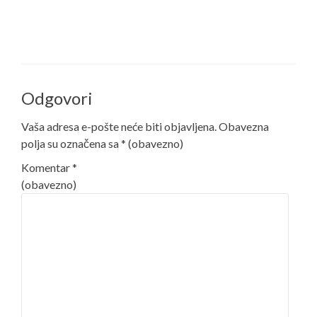
Odgovori
Vaša adresa e-pošte neće biti objavljena.
Obavezna
polja su označena sa
* (obavezno)
Komentar
*
(obavezno)